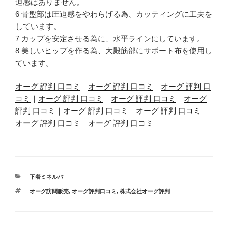
迫感はありません。
6 骨盤部は圧迫感をやわらげる為、カッティングに工夫を
しています。
7 カップを安定させる為に、水平ラインにしています。
8 美しいヒップを作る為、大殿筋部にサポート布を使用し
ています。
オーグ 評判 口コミ
｜
オーグ 評判 口コミ
｜
オーグ 評判 口
コミ
｜
オーグ 評判 口コミ
｜
オーグ 評判 口コミ
｜
オーグ
評判 口コミ
｜
オーグ 評判 口コミ
｜
オーグ 評判 口コミ
｜
オーグ 評判 口コミ
｜
オーグ 評判 口コミ
カ
下着ミネルバ
テ
タ
オーグ訪問販売
,
オーグ評判口コミ
,
株式会社オーグ評判
ゴ
グ
リ
ー