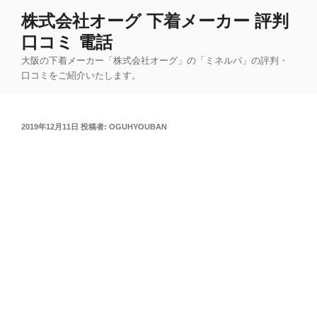
コ
株式会社オーグ 下着メーカー 評判
ン
口コミ 電話
テ
ン
大阪の下着メーカー「株式会社オーグ」の「ミネルバ」の評判・
ツ
口コミをご紹介いたします。
へ
ス
キ
投
2019年12月11日
投稿者:
OGUHYOUBAN
稿
ッ
日:
プ