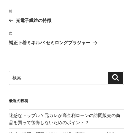
投
過
前
稿
去
光電子繊維の特徴
ナ
の
ビ
投
次
次
稿
ゲ
の
補正下着ミネルバ セミロングブラジャー
投
ー
稿
シ
ョ
ン
検
検
索
索:
最近の投稿
迷惑なトラブル？元カレが高金利ローンの訪問販売の商
品を買って後悔しないためのポイント？