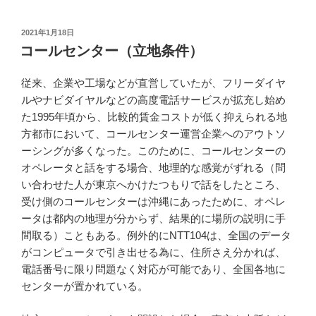
投
2021年1月18日
稿
コールセンター（立地条件）
日:
従来、企業や工場などが直営していたが、フリーダイヤ
ルやナビダイヤルなどの高度電話サービスが拡充し始め
た1995年頃から、比較的賃金コストが低く抑えられる地
方都市において、コールセンター運営企業へのアウトソ
ーシングが多くなった。このために、コールセンターの
オペレータと話をする場合、地理的な感覚がずれる（問
い合わせた人が東京へかけたつもりで話をしたところ、
受け側のコールセンターは沖縄にあったために、オペレ
ータは都内の地理が分からず、結果的に場所の説明に手
間取る）こともある。例外的にNTT104は、全国のデータ
がコンピュータで引き出せる為に、住所さえ分かれば、
電話番号に限り問題なく対応が可能であり、全国各地に
センターが置かれている。