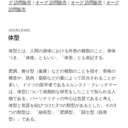
グ 訪問販売
｜
オーグ 訪問販売
｜
オーグ 訪問販売
｜
オーグ
訪問販売
投
2021年1月28日
稿
体型
日:
体型とは、人間の身体における外形の種類のこと。身体
つき。「体格」ともいい、「体形」とも表記する。
肥満、痩せ型（羸痩）などの種類のことを指す。骨格の
構造や、筋肉・脂肪などの量によって区分されることが
多い。 ドイツの医学者であるエルンスト・クレッチマー
は、体型について画期的な研究をしたことで知られる人
物である。パーソナリティの中心は気質であると考え、
体型と気質を結びつけた3つの類型があるとした。その3
つの類型は、「細長型」「肥満型」「闘士型（筋骨
型）」である。