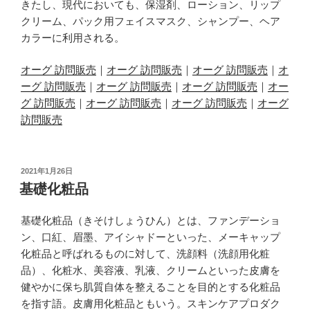
きたし、現代においても、保湿剤、ローション、リップ
クリーム、パック用フェイスマスク、シャンプー、ヘア
カラーに利用される。
オーグ 訪問販売
｜
オーグ 訪問販売
｜
オーグ 訪問販売
｜
オ
ーグ 訪問販売
｜
オーグ 訪問販売
｜
オーグ 訪問販売
｜
オー
グ 訪問販売
｜
オーグ 訪問販売
｜
オーグ 訪問販売
｜
オーグ
訪問販売
投
2021年1月26日
稿
基礎化粧品
日:
基礎化粧品（きそけしょうひん）とは、ファンデーショ
ン、口紅、眉墨、アイシャドーといった、メーキャップ
化粧品と呼ばれるものに対して、洗顔料（洗顔用化粧
品）、化粧水、美容液、乳液、クリームといった皮膚を
健やかに保ち肌質自体を整えることを目的とする化粧品
を指す語。皮膚用化粧品ともいう。スキンケアプロダク