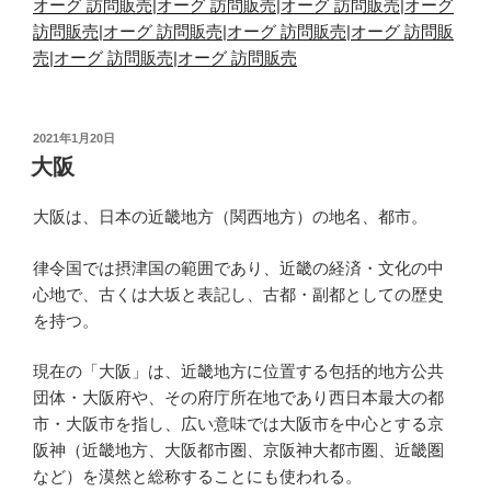
オーグ 訪問販売
|
オーグ 訪問販売
|
オーグ 訪問販売
|
オーグ
訪問販売
|
オーグ 訪問販売
|
オーグ 訪問販売
|
オーグ 訪問販
売
|
オーグ 訪問販売
|
オーグ 訪問販売
投
2021年1月20日
稿
大阪
日:
大阪は、日本の近畿地方（関西地方）の地名、都市。
律令国では摂津国の範囲であり、近畿の経済・文化の中
心地で、古くは大坂と表記し、古都・副都としての歴史
を持つ。
現在の「大阪」は、近畿地方に位置する包括的地方公共
団体・大阪府や、その府庁所在地であり西日本最大の都
市・大阪市を指し、広い意味では大阪市を中心とする京
阪神（近畿地方、大阪都市圏、京阪神大都市圏、近畿圏
など）を漠然と総称することにも使われる。