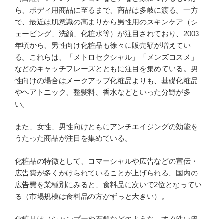
ら、ボディ用商品に至るまで、商品は多岐に渡る。一方
で、最近は肌意識の高まりから男性用のスキンケア（シ
ェービング、洗顔、化粧水等）が注目されており、2003
年頃から、男性向け化粧品も徐々に販売額が増えてい
る。これらは、「メトロセクシャル」「メンズコスメ」
などのキャッチフレーズとともに注目を集めている。男
性向けの場合はメークアップ化粧品よりも、基礎化粧品
やヘアトニック、整髪料、香水などといった分野が多
い。
また、女性、男性向けともにアンチエイジングの効能を
うたった商品が注目を集めている。
化粧品の特徴として、コマーシャルや広告などの宣伝・
広告費が多くかけられていることが上げられる。国内の
広告費を業種別にみると、食料品に次いで2位となってい
る（市場規模は食料品の方がずっと大きい）。
化粧品は（シャンプーや石鹸などのような、すぐ洗い流