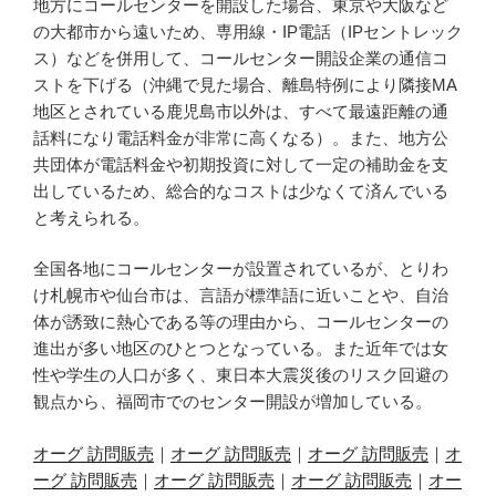
地方にコールセンターを開設した場合、東京や大阪など
の大都市から遠いため、専用線・IP電話（IPセントレック
ス）などを併用して、コールセンター開設企業の通信コ
ストを下げる（沖縄で見た場合、離島特例により隣接MA
地区とされている鹿児島市以外は、すべて最遠距離の通
話料になり電話料金が非常に高くなる）。また、地方公
共団体が電話料金や初期投資に対して一定の補助金を支
出しているため、総合的なコストは少なくて済んでいる
と考えられる。
全国各地にコールセンターが設置されているが、とりわ
け札幌市や仙台市は、言語が標準語に近いことや、自治
体が誘致に熱心である等の理由から、コールセンターの
進出が多い地区のひとつとなっている。また近年では女
性や学生の人口が多く、東日本大震災後のリスク回避の
観点から、福岡市でのセンター開設が増加している。
オーグ 訪問販売
｜
オーグ 訪問販売
｜
オーグ 訪問販売
｜
オ
ーグ 訪問販売
｜
オーグ 訪問販売
｜
オーグ 訪問販売
｜
オー