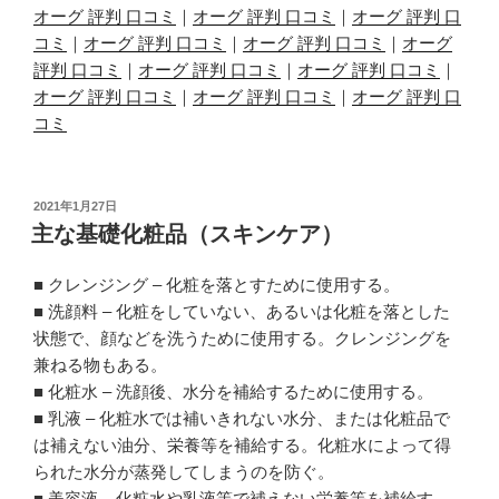
オーグ 評判 口コミ
｜
オーグ 評判 口コミ
｜
オーグ 評判 口
コミ
｜
オーグ 評判 口コミ
｜
オーグ 評判 口コミ
｜
オーグ
評判 口コミ
｜
オーグ 評判 口コミ
｜
オーグ 評判 口コミ
｜
オーグ 評判 口コミ
｜
オーグ 評判 口コミ
｜
オーグ 評判 口
コミ
投
2021年1月27日
稿
主な基礎化粧品（スキンケア）
日:
■ クレンジング – 化粧を落とすために使用する。
■ 洗顔料 – 化粧をしていない、あるいは化粧を落とした
状態で、顔などを洗うために使用する。クレンジングを
兼ねる物もある。
■ 化粧水 – 洗顔後、水分を補給するために使用する。
■ 乳液 – 化粧水では補いきれない水分、または化粧品で
は補えない油分、栄養等を補給する。化粧水によって得
られた水分が蒸発してしまうのを防ぐ。
■ 美容液 – 化粧水や乳液等で補えない栄養等を補給す