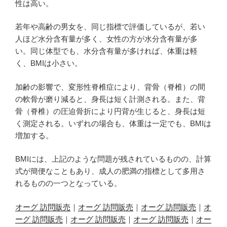
性は高い。
若年や高齢の男女を、同じ指標で評価しているが、若い
人ほど水分含有量が多く、女性の方が水分含有量が多
い。同じ体型でも、水分含有量が多ければ、体重は軽
く、BMIは小さい。
加齢の影響で、変形性脊椎症により、背骨（脊椎）の間
の軟骨が磨り減ると、身長は短く計測される。また、背
骨（脊椎）の圧迫骨折により円背が生じると、身長は短
く測定される。いずれの場合も、体重は一定でも、BMIは
増加する。
BMIには、上記のような問題が残されているものの、計算
式が簡便なこともあり、成人の肥満の指標として多用さ
れるものの一つとなっている。
オーグ 訪問販売
｜
オーグ 訪問販売
｜
オーグ 訪問販売
｜
オ
ーグ 訪問販売
｜
オーグ 訪問販売
｜
オーグ 訪問販売
｜
オー