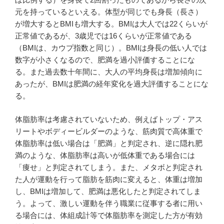
元を持っているといえる。体型が同じでも身長（長さ）
が増大するとBMIも増大する。BMIは大人では22くらいが
正常値であるが、3歳児では16くらいが正常値である
（BMIは、カウプ指数と同じ）。BMIは身長の低い人では
数字が小さくなるので、肥満を過小評価することにな
る。また過去数十年間に、大人の平均身長は増加傾向に
あったが、BMIは肥満の経年変化を過大評価することにな
る。
体脂肪率は考慮されていないため、例えばトップ・アス
リートやボディービルダーのような、筋肉質で高体重で
体脂肪率は低い場合は「肥満」と判定され、逆に隠れ肥
満のような、体脂肪率は高いが低体重である場合には
「痩せ」と判定されてしまう。また、メタボと判定され
た人が運動を行って脂肪を筋肉に変えると、体重は増加
し、BMIは増加して、肥満は悪化したと判定されてしま
う。よって、激しい運動を伴う職業に従事する者に用い
る場合には、体組成計等で体脂肪率を測定した方が有効