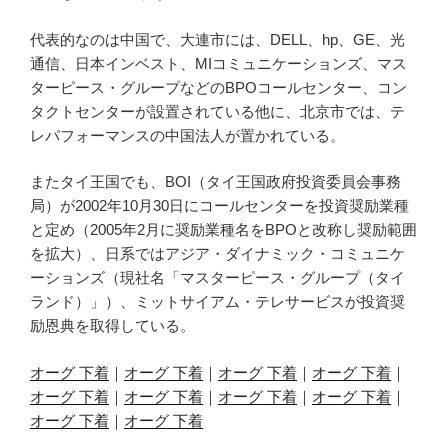
代表的なのは中国で、大連市には、DELL、hp、GE、光
通信、日本インベスト、MIコミュニケーションズ、マス
ターピース・グループなどのBPOコールセンター、コン
タクトセンターが設置されている他に、北京市では、テ
レパフォーマンスの中国法人が置かれている。
またタイ王国でも、BOI（タイ王国政府投資委員会事務
局）が2002年10月30日にコールセンターを投資奨励業種
と定め（2005年2月に奨励業種名をBPOと改称し奨励範囲
を拡大）、日系ではアジア・ダイナミック・コミュニケ
ーションズ（現社名「マスターピース・グループ（タイ
ランド）」）、ミットサイアム・テレサービスが投資奨
励恩典を取得している。
オーグ 下着
｜
オーグ 下着
｜
オーグ 下着
｜
オーグ 下着
｜
オーグ 下着
｜
オーグ 下着
｜
オーグ 下着
｜
オーグ 下着
｜
オーグ 下着
｜
オーグ 下着