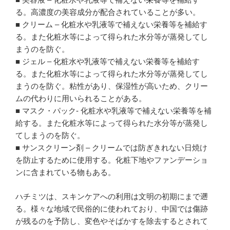
る。高濃度の美容成分が配合されていることが多い。
■ クリーム – 化粧水や乳液等で補えない栄養等を補給す
る。また化粧水等によって得られた水分等が蒸発してし
まうのを防ぐ。
■ ジェル – 化粧水や乳液等で補えない栄養等を補給す
る。また化粧水等によって得られた水分等が蒸発してし
まうのを防ぐ。粘性があり、保湿性が高いため、クリー
ムの代わりに用いられることがある。
■ マスク・パック- 化粧水や乳液等で補えない栄養等を補
給する。また化粧水等によって得られた水分等が蒸発し
てしまうのを防ぐ。
■ サンスクリーン剤 – クリームでは防ぎきれない日焼け
を防止するために使用する。化粧下地やファンデーショ
ンに含まれている物もある。
ハチミツは、スキンケアへの利用は文明の初期にまで遡
る。様々な地域で民俗的に使われており、中国では傷跡
が残るのを予防し、変色やそばかすを除去するとされて