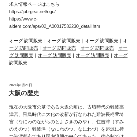
求人情報ページはこちら
https://job-gear.net/ogu/
https://www.e-
aidem.com/aps/02_A90917582230_detail.htm
オーグ 訪問販売
｜
オーグ 訪問販売
｜
オーグ 訪問販売
｜
オ
ーグ 訪問販売
｜
オーグ 訪問販売
｜
オーグ 訪問販売
｜
オー
グ 訪問販売
｜
オーグ 訪問販売
｜
オーグ 訪問販売
｜
オーグ
訪問販売
投
2021年1月21日
稿
大阪の歴史
日:
現在の大阪市の基である大坂の町は、古墳時代の難波高
津宮、飛鳥時代に大化の改新が行なわれた難波長柄豊埼
宮（なにわのながらのとよさきのみや）、住吉津（すみ
のえのつ）難波津（なにわのつ、なにわづ）を起源に持
つ港湾都市であり国内流通の中心であった。律令制では