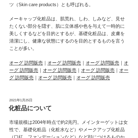
ツ（Skin care products）とも呼ばれる。
メーキャップ化粧品は、肌荒れ、しわ、しみなど、見せ
たくない部分を隠す、肌に立体感や色を与えて一時的に
美しくするなどを目的とするが、基礎化粧品は、皮膚を
清潔にし、健康な状態にするのを目的とするものを言う
ことが多い。
オーグ 訪問販売
｜
オーグ 訪問販売
｜
オーグ 訪問販売
｜
オ
ーグ 訪問販売
｜
オーグ 訪問販売
｜
オーグ 訪問販売
｜
オー
グ 訪問販売
｜
オーグ 訪問販売
｜
オーグ 訪問販売
投
2021年1月25日
稿
化粧品について
日:
市場規模は2004年時点で約2兆円。メインターゲットは女
性で、基礎化粧品（化粧水など）やメークアップ化粧品
（口紅、ファンデーションなど）など顔につけるものか