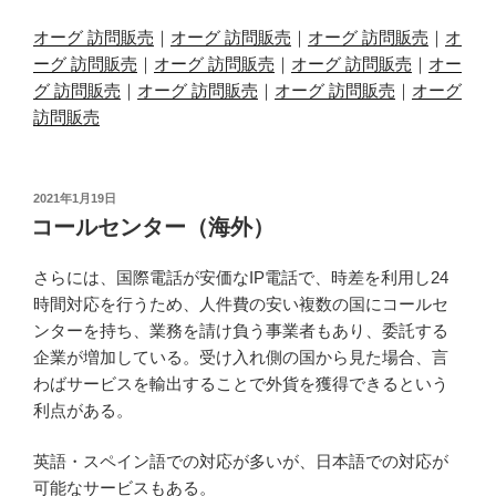
オーグ 訪問販売
｜
オーグ 訪問販売
｜
オーグ 訪問販売
｜
オ
ーグ 訪問販売
｜
オーグ 訪問販売
｜
オーグ 訪問販売
｜
オー
グ 訪問販売
｜
オーグ 訪問販売
｜
オーグ 訪問販売
｜
オーグ
訪問販売
投
2021年1月19日
稿
コールセンター（海外）
日:
さらには、国際電話が安価なIP電話で、時差を利用し24
時間対応を行うため、人件費の安い複数の国にコールセ
ンターを持ち、業務を請け負う事業者もあり、委託する
企業が増加している。受け入れ側の国から見た場合、言
わばサービスを輸出することで外貨を獲得できるという
利点がある。
英語・スペイン語での対応が多いが、日本語での対応が
可能なサービスもある。