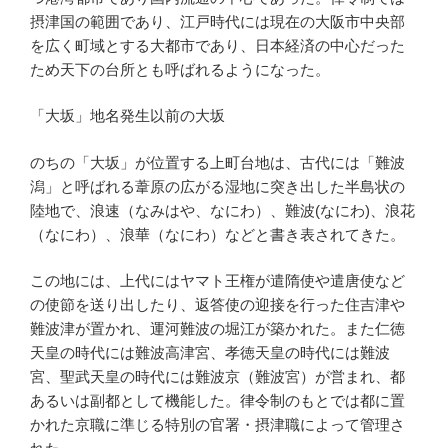
摂津国の範囲であり、江戸時代には現在の大阪市中央部
を広く町域とする大都市であり、日本経済の中心だった
ため天下の台所とも呼ばれるようになった。
「大坂」地名発生以前の大坂
のちの「大坂」が位置する上町台地は、古代には「難波
潟」と呼ばれる葦原の広がる湿地に突き出した半島状の
陸地で、浪速（なみはや、なにわ）、難波(なにわ)、浪花
（なにわ）、浪華（なにわ）などと書き表されてきた。
この地には、上代にはヤマト王権が遣隋使や遣唐使など
の使節を送り出したり、返答使の迎接を行った住吉津や
難波津が置かれ、運河難波の堀江が築かれた。また仁徳
天皇の時代には難波高津宮、孝徳天皇の時代には難波
宮、聖武天皇の時代には難波京（難波宮）が営まれ、都
あるいは副都として機能した。律令制のもとでは都に置
かれた京職に準じる特別の官署・摂津職によって管理さ