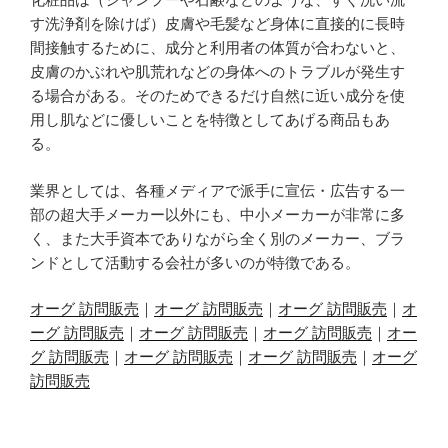
す洗浄剤を除けば）皮膚や毛髪など身体に直接的に長時
間接触するために、成分と利用者の体質が合わないと、
皮膚のかぶれや肌荒れなどの身体へのトラブルが発生す
る場合がある。そのためできるだけ自然に近い成分を使
用し肌などに優しいことを特徴としてあげる商品もあ
る。
業界としては、各種メディアで派手に宣伝・広告する一
部の超大手メーカー以外にも、中小メーカーが非常に多
く、また大手資本でありながら全く別のメーカー、ブラ
ンドとして活動する会社が多いのが特徴である。
オーグ 訪問販売
｜
オーグ 訪問販売
｜
オーグ 訪問販売
｜
オ
ーグ 訪問販売
｜
オーグ 訪問販売
｜
オーグ 訪問販売
｜
オー
グ 訪問販売
｜
オーグ 訪問販売
｜
オーグ 訪問販売
｜
オーグ
訪問販売