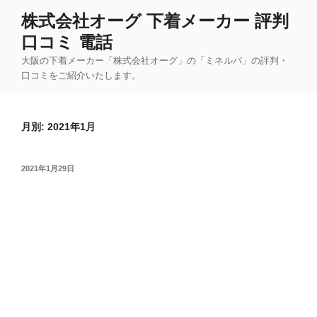
コ
株式会社オーグ 下着メーカー 評判
ン
口コミ 電話
テ
ン
大阪の下着メーカー「株式会社オーグ」の「ミネルバ」の評判・
ツ
口コミをご紹介いたします。
へ
ス
月別: 2021年1月
キ
ッ
プ
投
2021年1月29日
稿
日: