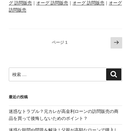
グ 訪問販売
｜
オーグ 訪問販売
｜
オーグ 訪問販売
｜
オーグ
訪問販売
投
次
ページ
1
の
稿
ペ
ナ
ー
ビ
ジ
検
検
ゲ
索
索:
ー
シ
最近の投稿
ョ
ン
迷惑なトラブル？元カレが高金利ローンの訪問販売の商
品を買って後悔しないためのポイント？
迷惑な疑問や問題を解決！父親が高額なローンで購入し