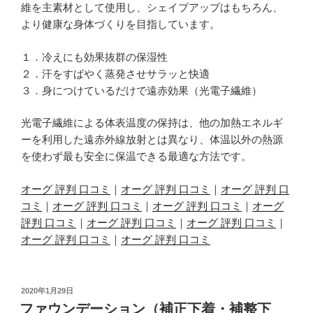
維を主素材として使用し、シェイプアップはもちろん、
より健康な身体づくりを目指しています。
１．冷えにも効果抜群の保湿性
２．汗をすばやく蒸発させサラッと快適
３．身につけているだけで遠赤効果（光電子繊維）
光電子繊維による体表温度の保持は、他の加熱エネルギ
ーを利用した遠赤外線放射とは異なり、体温以外の熱源
を使わず最も安全に保温できる最適な方法です。
オーグ 評判 口コミ
｜
オーグ 評判 口コミ
｜
オーグ 評判 口
コミ
｜
オーグ 評判 口コミ
｜
オーグ 評判 口コミ
｜
オーグ
評判 口コミ
｜
オーグ 評判 口コミ
｜
オーグ 評判 口コミ
｜
オーグ 評判 口コミ
｜
オーグ 評判 口コミ
投
2020年1月29日
稿
ファウンデーション（補正下着・補整下