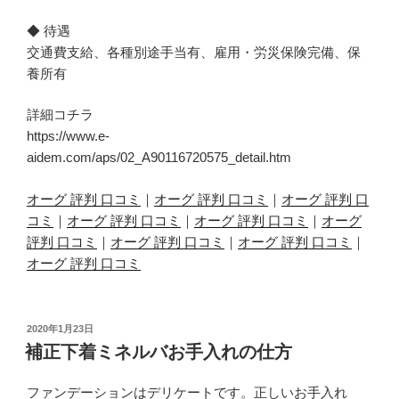
◆ 待遇
交通費支給、各種別途手当有、雇用・労災保険完備、保
養所有
詳細コチラ
https://www.e-
aidem.com/aps/02_A90116720575_detail.htm
オーグ 評判 口コミ
｜
オーグ 評判 口コミ
｜
オーグ 評判 口
コミ
｜
オーグ 評判 口コミ
｜
オーグ 評判 口コミ
｜
オーグ
評判 口コミ
｜
オーグ 評判 口コミ
｜
オーグ 評判 口コミ
｜
オーグ 評判 口コミ
投
2020年1月23日
稿
補正下着ミネルバお手入れの仕方
日:
ファンデーションはデリケートです。正しいお手入れ