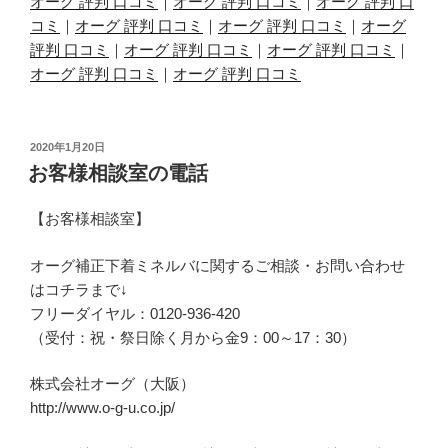
オーグ 評判 口コミ
｜
オーグ 評判 口コミ
｜
オーグ 評判 口
コミ
｜
オーグ 評判 口コミ
｜
オーグ 評判 口コミ
｜
オーグ
評判 口コミ
｜
オーグ 評判 口コミ
｜
オーグ 評判 口コミ
｜
オーグ 評判 口コミ
｜
オーグ 評判 口コミ
投
2020年1月20日
稿
お客様相談室の電話
日:
【お客様相談室】
オーグ補正下着ミネルバに関するご相談・お問い合わせ
はコチラまで↓
フリーダイヤル：0120-936-420
（受付：祝・祭日除く月から金9：00～17：30）
株式会社オーグ（大阪）
http://www.o-g-u.co.jp/