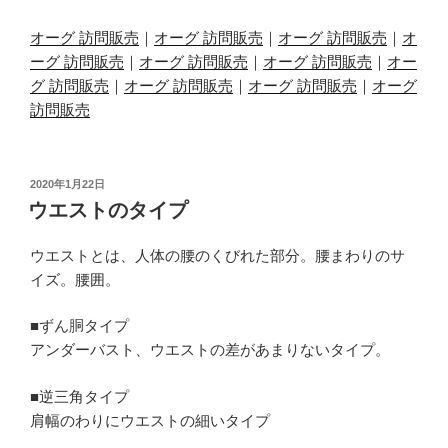
オーグ 訪問販売
｜
オーグ 訪問販売
｜
オーグ 訪問販売
｜
オ
ーグ 訪問販売
｜
オーグ 訪問販売
｜
オーグ 訪問販売
｜
オー
グ 訪問販売
｜
オーグ 訪問販売
｜
オーグ 訪問販売
｜
オーグ
訪問販売
投
2020年1月22日
稿
ウエストのタイプ
日:
ウエストとは、人体の腰のくびれた部分。腰まわりのサ
イズ。腰囲。
■ずん胴タイプ
アンダーバスト、ウエストの差があまりないタイプ。
■逆三角タイプ
肩幅のわりにウエストの細いタイプ