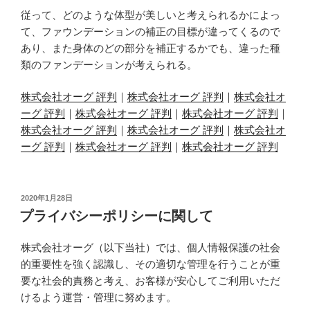
従って、どのような体型が美しいと考えられるかによっ
て、ファウンデーションの補正の目標が違ってくるので
あり、また身体のどの部分を補正するかでも、違った種
類のファンデーションが考えられる。
株式会社オーグ 評判
｜
株式会社オーグ 評判
｜
株式会社オ
ーグ 評判
｜
株式会社オーグ 評判
｜
株式会社オーグ 評判
｜
株式会社オーグ 評判
｜
株式会社オーグ 評判
｜
株式会社オ
ーグ 評判
｜
株式会社オーグ 評判
｜
株式会社オーグ 評判
投
2020年1月28日
稿
プライバシーポリシーに関して
日:
株式会社オーグ（以下当社）では、個人情報保護の社会
的重要性を強く認識し、その適切な管理を行うことが重
要な社会的責務と考え、お客様が安心してご利用いただ
けるよう運営・管理に努めます。