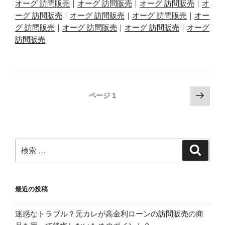
オーグ 訪問販売
｜
オーグ 訪問販売
｜
オーグ 訪問販売
｜
オ
ーグ 訪問販売
｜
オーグ 訪問販売
｜
オーグ 訪問販売
｜
オー
グ 訪問販売
｜
オーグ 訪問販売
｜
オーグ 訪問販売
｜
オーグ
訪問販売
投
次
ページ
1
の
稿
ペ
ナ
ー
ビ
ジ
検
検
ゲ
索
索:
ー
シ
最近の投稿
ョ
ン
迷惑なトラブル？元カレが高金利ローンの訪問販売の商