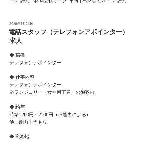
ーグ 評判
｜
株式会社オーグ 評判
｜
株式会社オーグ 評判
投
2020年1月24日
稿
電話スタッフ（テレフォンアポインター）
日:
求人
◆ 職種
テレフォンアポインター
◆ 仕事内容
テレフォンアポインター
※ランジェリー（女性用下着）の御案内
◆ 給与
時給1200円～2100円（※能力による）
他、能力手当あり
◆ 勤務地