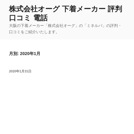
コ
株式会社オーグ 下着メーカー 評判
ン
口コミ 電話
テ
ン
大阪の下着メーカー「株式会社オーグ」の「ミネルバ」の評判・
ツ
口コミをご紹介いたします。
へ
ス
月別: 2020年1月
キ
ッ
プ
投
2020年1月31日
稿
日: