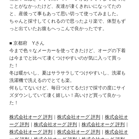
ことがなかったけど、友達が凄くきれいになってたの
と、産後って事もあって思い切って使ってみました。
ちゃんと採寸してくれるので思ったより楽で、体型もず
っと出ていたお腹もへっこんで良かったです。
■ 京都府 Yさん
今まで色々なメーカーを使ってきたけど、オーグの下着
は今までと比べて凄くつけやすいのが気に入って買っ
た！
冬は暖かいし、夏はサラサラしてつけやすいし、洗濯も
洗濯機で洗えるのでとても楽。
何もしてないけど、毎日つけてるだけで採寸の度にサイ
ズダウンしていて凄く嬉しい！高いけど買って良かっ
た！
株式会社オーグ 評判
｜
株式会社オーグ 評判
｜
株式会社オ
ーグ 評判
｜
株式会社オーグ 評判
｜
株式会社オーグ 評判
｜
株式会社オーグ 評判
｜
株式会社オーグ 評判
｜
株式会社オ