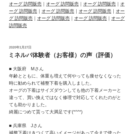
オーグ 訪問販売
｜
オーグ 訪問販売
｜
オーグ 訪問販売
｜
オ
ーグ 訪問販売
｜
オーグ 訪問販売
｜
オーグ 訪問販売
｜
オー
グ 訪問販売
｜
オーグ 訪問販売
｜
オーグ 訪問販売
｜
オーグ
訪問販売
投
2020年1月27日
稿
ミネルバ体験者（お客様）の声（評価）
日:
■ 大阪府 Mさん
年齢とともに、体重も増えて何やっても痩せなくなった
時に勧められて補整下着を購入しました。
オーグの下着はサイズダウンしても他の下着メーカーと
違って、買い換えではなく修理で対応してくれたのがと
ても助かりました。
綺麗につめて貰って大満足です(*^^*)
■ 兵庫県 Jさん
補整下着はきつくて高いイメージがあって今まで使った