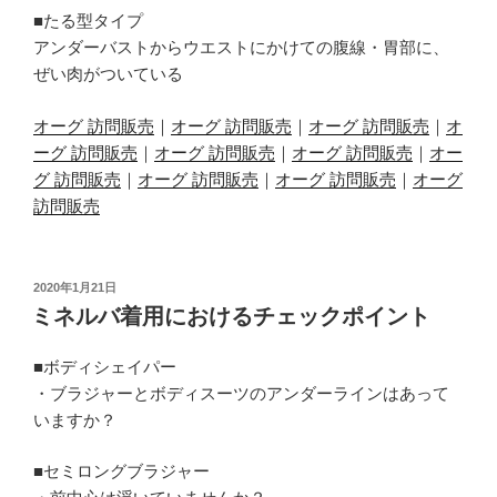
■たる型タイプ
アンダーバストからウエストにかけての腹線・胃部に、
ぜい肉がついている
オーグ 訪問販売
｜
オーグ 訪問販売
｜
オーグ 訪問販売
｜
オ
ーグ 訪問販売
｜
オーグ 訪問販売
｜
オーグ 訪問販売
｜
オー
グ 訪問販売
｜
オーグ 訪問販売
｜
オーグ 訪問販売
｜
オーグ
訪問販売
投
2020年1月21日
稿
ミネルバ着用におけるチェックポイント
日:
■ボディシェイパー
・ブラジャーとボディスーツのアンダーラインはあって
いますか？
■セミロングブラジャー