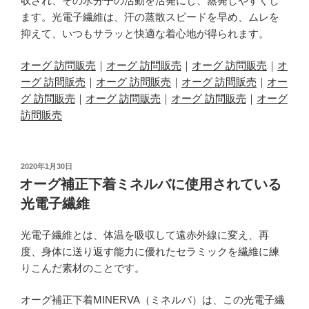
収され、その水分子の活動を活発にし、蒸発しやすくし
ます。光電子繊維は、汗の蒸散スピードを早め、ムレを
抑えて、いつもサラッと快適な着心地が得られます。
オーグ 訪問販売
｜
オーグ 訪問販売
｜
オーグ 訪問販売
｜
オ
ーグ 訪問販売
｜
オーグ 訪問販売
｜
オーグ 訪問販売
｜
オー
グ 訪問販売
｜
オーグ 訪問販売
｜
オーグ 訪問販売
｜
オーグ
訪問販売
投
2020年1月30日
稿
オーグ補正下着ミネルバに使用されている
日:
光電子繊維
光電子繊維とは、体温を吸収して遠赤外線に変え、再
度、身体に送り返す能力に優れたセラミックを繊維に練
りこんだ素材のことです。
オーグ補正下着MINERVA（ミネルバ）は、この光電子繊