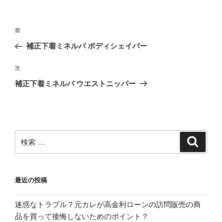
投
過
前
稿
去
補正下着ミネルバ ボディシェイパー
ナ
の
ビ
投
次
次
稿
ゲ
の
補正下着ミネルバ ウエストニッパー
投
ー
稿
シ
ョ
ン
検
検
索
索:
最近の投稿
迷惑なトラブル？元カレが高金利ローンの訪問販売の商
品を買って後悔しないためのポイント？