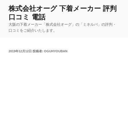
コ
株式会社オーグ 下着メーカー 評判
ン
口コミ 電話
テ
ン
大阪の下着メーカー「株式会社オーグ」の「ミネルバ」の評判・
ツ
口コミをご紹介いたします。
へ
ス
キ
投
2019年12月12日
投稿者:
OGUHYOUBAN
稿
ッ
日:
プ